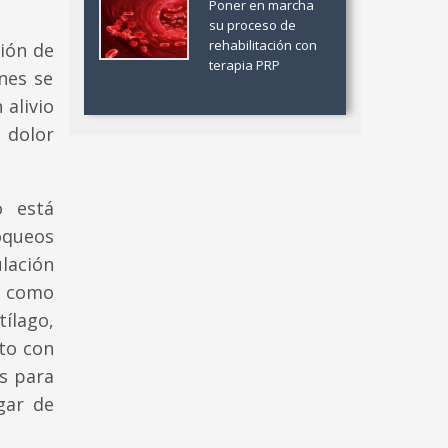
Poner en marcha
su proceso de
rehabilitación con
ión de
terapia PRP
ones se
 alivio
 dolor
o está
oqueos
ulación
n como
tílago,
nto con
s para
gar de