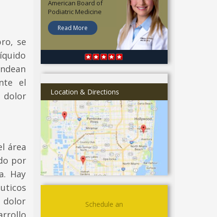
American Board of
Podiatric Medicine
Read More
ro, se
íquido
ondean
nte el
Location & Directions
 dolor
l área
ido por
a. Hay
uticos
 dolor
Schedule an
rrollo