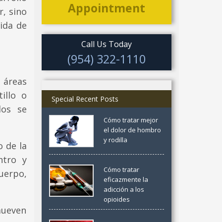
Appointment
r, sino
ida de
Call Us Today
(954) 322-1110
 áreas
illo o
Special Recent Posts
los se
Cómo tratar mejor
el dolor de hombro
y rodilla
 de la
ntro y
Cómo tratar
uerpo,
eficazmente la
adicción a los
opioides
mueven