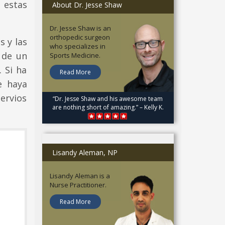
 estas
About Dr. Jesse Shaw
Dr. Jesse Shaw is an
orthopedic surgeon
s y las
who specializes in
o de un
Sports Medicine.
 Si ha
Read More
e haya
ervios
“Dr. Jesse Shaw and his awesome team
are nothing short of amazing.” – Kelly K.
Lisandy Aleman, NP
Lisandy Aleman is a
Nurse Practitioner.
Read More