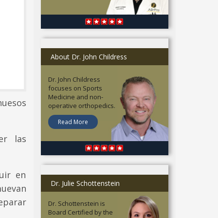
About Dr. John Childress
Dr. John Childress
focuses on Sports
Medicine and non-
 huesos
operative orthopedics.
Read More
er las
uir en
Dr. Julie Schottenstein
muevan
reparar
Dr. Schottenstein is
Board Certified by the