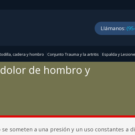
Llámanos:
(95
odilla, cadera y hombro
Conjunto Trauma y la artritis
Espalda y Lesione
 dolor de hombro y
o se someten a una presión y un uso constantes a di