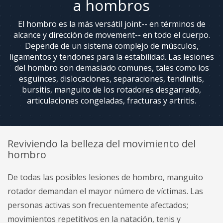
a hombros
Espalda
y
Lesiones
El hombro es la más versátil joint-- en términos de
de
alcance y dirección de movement-- en todo el cuerpo.
Cuello
Depende de un sistema complejo de músculos,
ligamentos y tendones para la estabilidad. Las lesiones
Servicios
del hombro son demasiado comunes, tales como los
Ortopédicos
esguinces, dislocaciones, separaciones, tendinitis,
bursitis, manguito de los rotadores desgarrado,
El
articulaciones congeladas, fracturas y artritis.
manejo
del
dolor
Reviviendo la belleza del movimiento del
hombro
De todas las posibles lesiones de hombro, manguito
rotador demandan el mayor número de víctimas. Las
personas activas son frecuentemente afectados;
movimientos repetitivos en la natación, tenis y