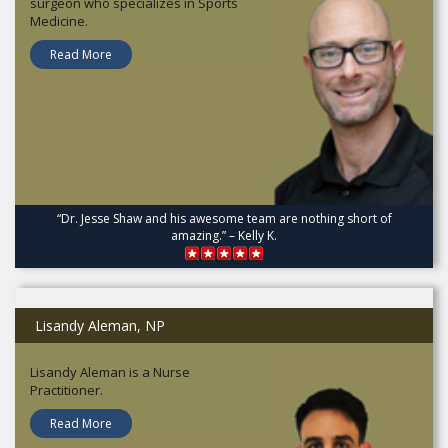
surgeon who specializes in Sports
Medicine.
Read More
“Dr. Jesse Shaw and his awesome team are nothing short of
amazing.” – Kelly K.
Lisandy Aleman, NP
Lisandy Aleman is a Nurse
Practitioner.
Read More