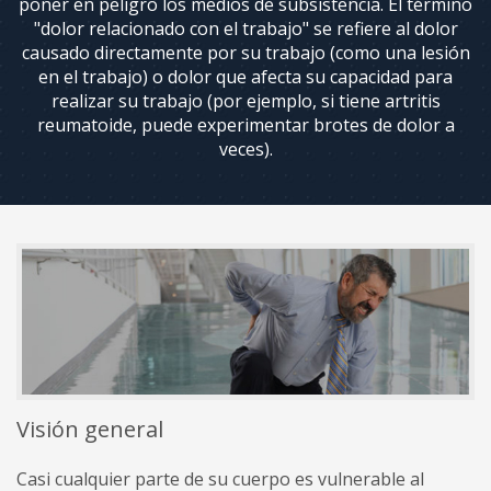
poner en peligro los medios de subsistencia. El término
Espalda
y
"dolor relacionado con el trabajo" se refiere al dolor
Lesiones
causado directamente por su trabajo (como una lesión
de
en el trabajo) o dolor que afecta su capacidad para
Cuello
realizar su trabajo (por ejemplo, si tiene artritis
reumatoide, puede experimentar brotes de dolor a
Servicios
veces).
Ortopédicos
El
manejo
del
dolor
Visión general
Casi cualquier parte de su cuerpo es vulnerable al