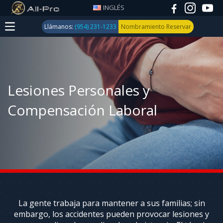
INGLÉS
Llámanos:
(954) 231-1233
Nombramiento Reservar
Medicina
Deportiva
Lesiones Personales y
Trauma
y
Fractura
Compensación Laboral
Reemplazo
de Rodilla,
cadera y
hombro
Conjunto
Trauma y
la artritis
La gente trabaja para mantener a sus familias; sin
embargo, los accidentes pueden provocar lesiones y