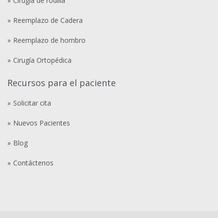
Cirugía de rodilla
Reemplazo de Cadera
Reemplazo de hombro
Cirugía Ortopédica
Recursos para el paciente
Solicitar cita
Nuevos Pacientes
Blog
Contáctenos
Compre
comprare
steroidi
anabolizzanti