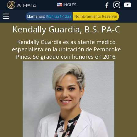
INGLÉS
Llámanos:
(954) 231-1233
Nombramiento Reservar
Kendally Guardia, B.S. PA-C
Medicina
Deportiva
Kendally Guardia es asistente médico
especialista en la ubicación de Pembroke
Trauma
Pines. Se graduó con honores en 2016.
y
Fractura
Reemplazo
de Rodilla,
cadera y
hombro
Conjunto
Trauma y
la artritis