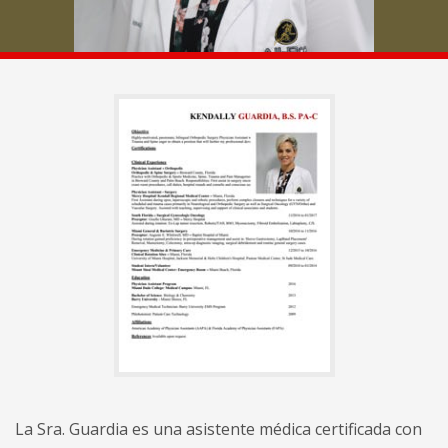
Espalda
y
Lesiones
de
Cuello
Servicios
Ortopédicos
El
manejo
del
dolor
La Sra. Guardia es una asistente médica certificada con