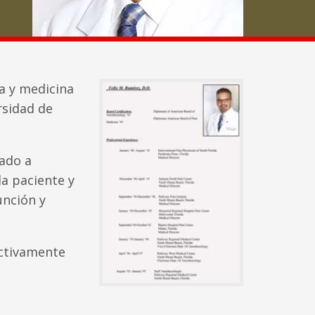
ía y medicina
rsidad de
cado a
da paciente y
unción y
lectivamente