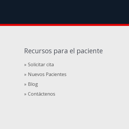
Recursos para el paciente
Solicitar cita
Nuevos Pacientes
Blog
Contáctenos
Compre
comprare
steroidi
anabolizzanti