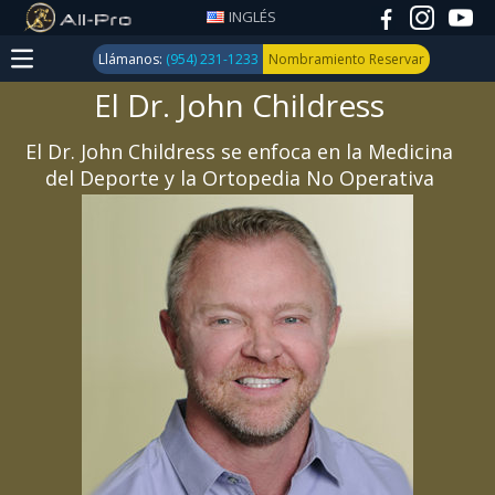
INGLÉS
Llámanos:
(954) 231-1233
Nombramiento Reservar
El Dr. John Childress
Medicina
Deportiva
El Dr. John Childress se enfoca en la Medicina
del Deporte y la Ortopedia No Operativa
Trauma
y
Fractura
Reemplazo
de Rodilla,
cadera y
hombro
Conjunto
Trauma y
la artritis