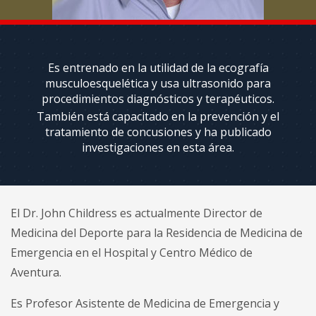
Espalda
y
Lesiones
de
Cuello
Es entrenado en la utilidad de la ecografía
musculoesquelética y usa ultrasonido para
Servicios
procedimientos diagnósticos y terapéuticos.
Ortopédicos
También está capacitado en la prevención y el
tratamiento de concusiones y ha publicado
El
investigaciones en esta área.
manejo
del
dolor
El Dr. John Childress es actualmente Director de
Medicina del Deporte para la Residencia de Medicina de
Emergencia en el Hospital y Centro Médico de
Aventura.
Es Profesor Asistente de Medicina de Emergencia y