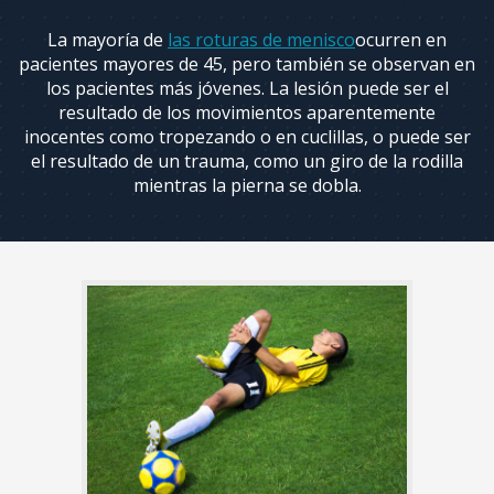
Espalda
y
La mayoría de
las roturas de menisco
ocurren en
Lesiones
pacientes mayores de 45, pero también se observan en
de
Cuello
los pacientes más jóvenes. La lesión puede ser el
resultado de los movimientos aparentemente
inocentes como tropezando o en cuclillas, o puede ser
Servicios
el resultado de un trauma, como un giro de la rodilla
Ortopédicos
mientras la pierna se dobla.
El
manejo
del
dolor