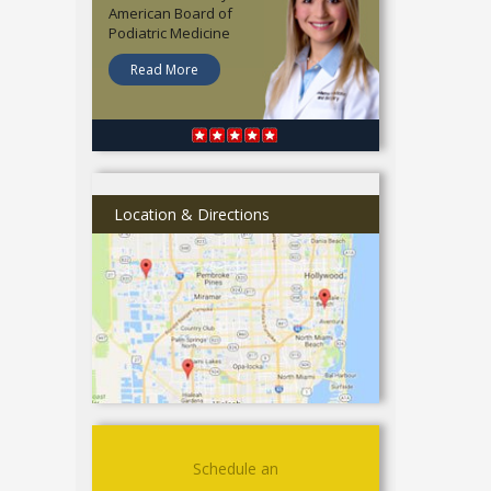
American Board of
Podiatric Medicine
Read More
Location & Directions
Schedule an