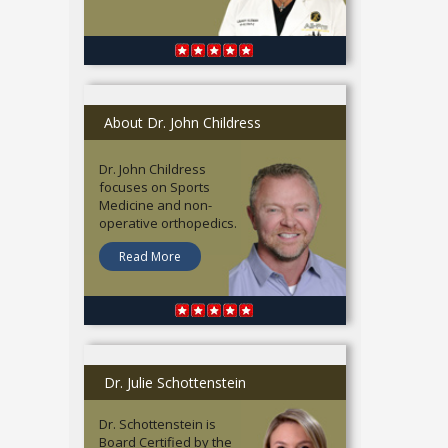
About Dr. John Childress
Dr. John Childress
focuses on Sports
Medicine and non-
operative orthopedics.
Read More
Dr. Julie Schottenstein
Dr. Schottenstein is
Board Certified by the