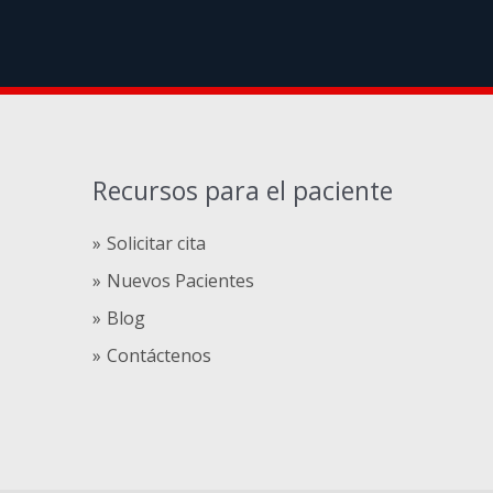
Recursos para el paciente
Solicitar cita
Nuevos Pacientes
Blog
Contáctenos
Compre
comprare
steroidi
anabolizzanti