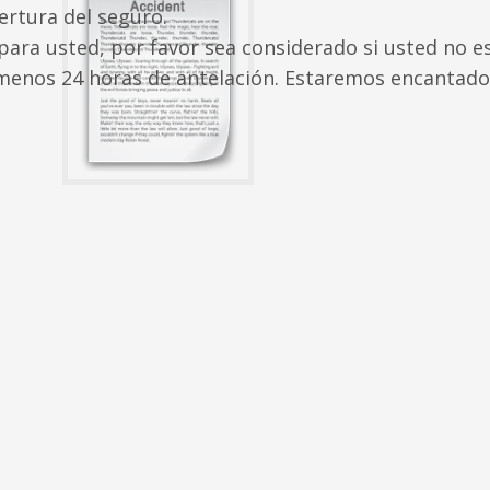
ertura del seguro.
ra usted, por favor sea considerado si usted no e
l menos 24 horas de antelación. Estaremos encantado