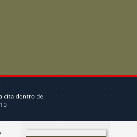
a cita dentro de
110
e