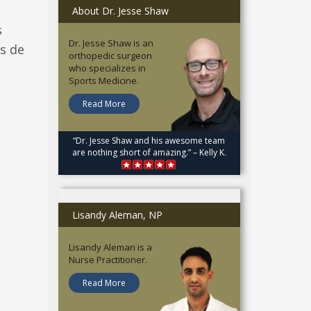
About Dr. Jesse Shaw
s
Dr. Jesse Shaw is an
s de
orthopedic surgeon
who specializes in
Sports Medicine.
Read More
“Dr. Jesse Shaw and his awesome team
are nothing short of amazing.” – Kelly K.
Lisandy Aleman, NP
Lisandy Aleman is a
Nurse Practitioner.
Read More