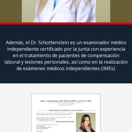
Espalda
y
Lesiones
de
Cuello
Servicios
Además, el Dr. Schottenstein es un examinador médico
Ortopédicos
independiente certificado por la junta con experiencia
en el tratamiento de pacientes de compensación
El
laboral y lesiones personales, así como en la realización
manejo
de exámenes médicos independientes (IMEs).
del
dolor