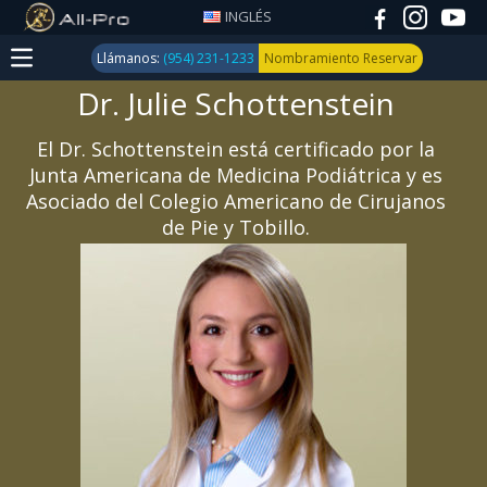
INGLÉS
Llámanos:
(954) 231-1233
Nombramiento Reservar
Dr. Julie Schottenstein
Medicina
Deportiva
El Dr. Schottenstein está certificado por la
Junta Americana de Medicina Podiátrica y es
Trauma
Asociado del Colegio Americano de Cirujanos
y
de Pie y Tobillo.
Fractura
Reemplazo
de Rodilla,
cadera y
hombro
Conjunto
Trauma y
la artritis