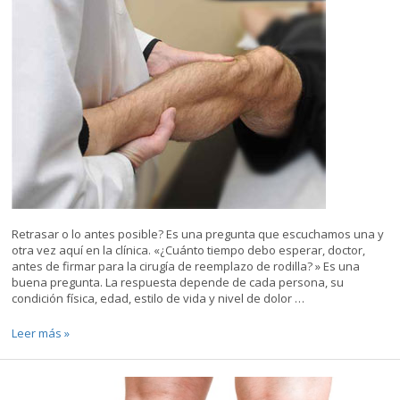
afecta
a
los
no
jugadores,
así
Retrasar o lo antes posible? Es una pregunta que escuchamos una y
otra vez aquí en la clínica. «¿Cuánto tiempo debo esperar, doctor,
antes de firmar para la cirugía de reemplazo de rodilla? » Es una
buena pregunta. La respuesta depende de cada persona, su
condición física, edad, estilo de vida y nivel de dolor …
¿Cuánto
Leer más »
Tiempo
Debe
Esperar
Para