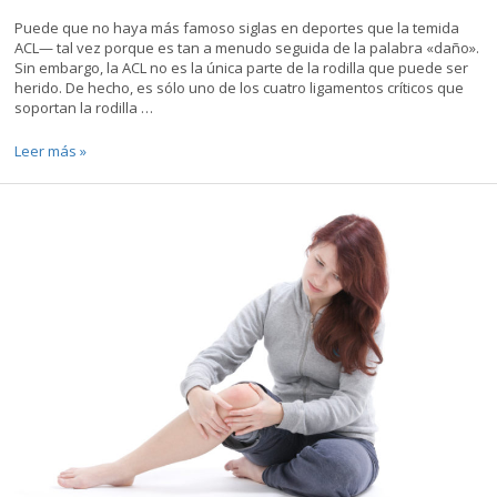
Puede que no haya más famoso siglas en deportes que la temida
ACL— tal vez porque es tan a menudo seguida de la palabra «daño».
Sin embargo, la ACL no es la única parte de la rodilla que puede ser
herido. De hecho, es sólo uno de los cuatro ligamentos críticos que
soportan la rodilla …
La
Leer más »
reparación
de
un
ligamento
de
la
rodilla
Torn