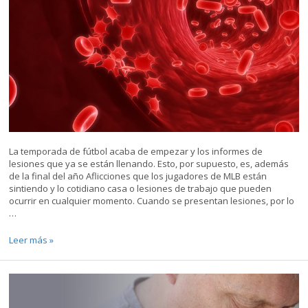
Espalda
y
Lesiones
de
Cuello
Servicios
Ortopédicos
El
manejo
La temporada de fútbol acaba de empezar y los informes de
del
lesiones que ya se están llenando. Esto, por supuesto, es, además
dolor
de la final del año Aflicciones que los jugadores de MLB están
sintiendo y lo cotidiano casa o lesiones de trabajo que pueden
ocurrir en cualquier momento. Cuando se presentan lesiones, por lo
…
Poner
Leer más »
en
marcha
su
proceso
de