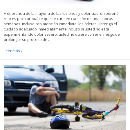
A diferencia de la mayoría de las lesiones y dolencias, un peroné
roto es poco probable que se cure en cuestión de unas pocas
semanas. Incluso con atención inmediata, los atletas Obtenga el
cuidado adecuado inmediatamente Incluso si usted no está
experimentando dolor severo, usted no quiere correr el riesgo de
prolongar su proceso de …
Cómo
Leer más »
recuperarse
de
una
fractura
de
Fibula