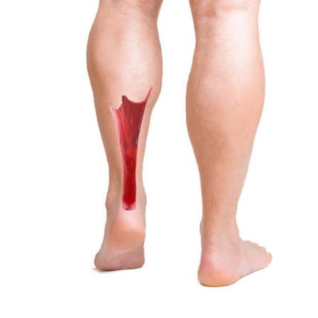
Tener
la
Cirugía
de
Rodilla?