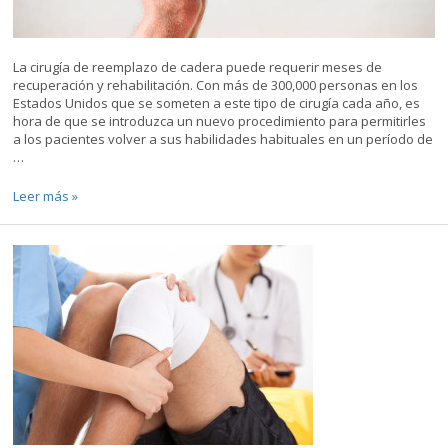
La cirugía de reemplazo de cadera puede requerir meses de
recuperación y rehabilitación. Con más de 300,000 personas en los
Estados Unidos que se someten a este tipo de cirugía cada año, es
hora de que se introduzca un nuevo procedimiento para permitirles
a los pacientes volver a sus habilidades habituales en un período de
…
Cuál
Leer más »
es
el
procedimiento
de
reemplazo
de
cadera
más
nuevo?