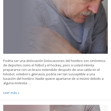
rehabilitación
con
terapia
PRP
Podría ser una dislocación Dislocaciones del hombro son sinónimos
de deportes como el fútbol y el hockey, pero si usted intenta
prepararse con un brazo extendido después de una caída en el
béisbol, voleibol o gimnasia, podría ser tan susceptible a una
luxación del hombro. Nadie quiere apartarse de sí mismo debido a
alguna molestia …
¿Dolor
Leer más »
en
el
hombro
después