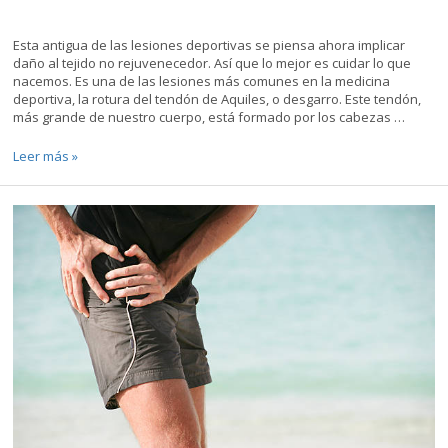
Esta antigua de las lesiones deportivas se piensa ahora implicar
daño al tejido no rejuvenecedor. Así que lo mejor es cuidar lo que
nacemos. Es una de las lesiones más comunes en la medicina
deportiva, la rotura del tendón de Aquiles, o desgarro. Este tendón,
más grande de nuestro cuerpo, está formado por los cabezas …
Nueva
Leer más »
luz
sobre
las
lesiones
del
tendón
de
Aquiles