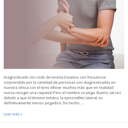
de
un
gran
accidente
o
accidente
de
coche?
Diagnosticado con codo de tenista Estamos con frecuencia
sorprendido por la cantidad de personas son diagnosticadas en
nuestra clínica con el tenis elbow- muchos más que en realidad
nunca recoger una raqueta! Pero el nombre se pega. Bueno, tal vez
debido a que el término médico, la epicondilitis lateral, es
definitivamente menos pegadizo. De hecho, …
Codo
Leer más »
de
tenista