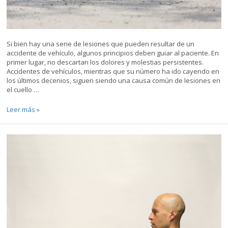
Si bien hay una serie de lesiones que pueden resultar de un
accidente de vehículo, algunos principios deben guiar al paciente. En
primer lugar, no descartan los dolores y molestias persistentes.
Accidentes de vehículos, mientras que su número ha ido cayendo en
los últimos decenios, siguen siendo una causa común de lesiones en
el cuello …
Las
Leer más »
Víctimas
de
Accidentes
de
Vehículos
Necesita
una
Perspectiva
a
Largo
Plazo