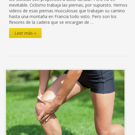
inevitable. Ciclismo trabaja las piernas, por supuesto. Hemos
videos de esas piernas musculosas que trabajan su camino
hasta una montaña en Francia todo visto. Pero son los
flexores de la cadera que se encargan de …
Ciclismo
Leer más »
y
el
dolor
de
espalda
no
tienen
que
viajar
en
tándem