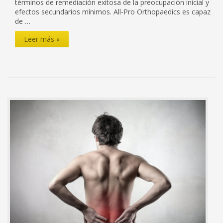
términos de remediación exitosa de la preocupación inicial y
efectos secundarios mínimos. All-Pro Orthopaedics es capaz
de …
¿Qué
Leer más »
hace
que
nuestra
clínica
sea
tan
efectiva
en
el
tratamiento
de
lesiones
de