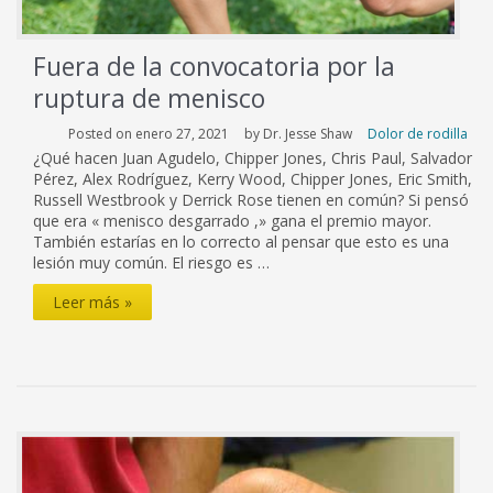
Fuera de la convocatoria por la
ruptura de menisco
Posted on enero 27, 2021
by Dr. Jesse Shaw
Dolor de rodilla
¿Qué hacen Juan Agudelo, Chipper Jones, Chris Paul, Salvador
Pérez, Alex Rodríguez, Kerry Wood, Chipper Jones, Eric Smith,
Russell Westbrook y Derrick Rose tienen en común? Si pensó
que era « menisco desgarrado ,» gana el premio mayor.
También estarías en lo correcto al pensar que esto es una
lesión muy común. El riesgo es …
Fuera
Leer más »
de
la
convocatoria
por
la
ruptura