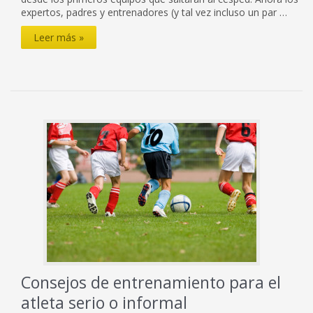
expertos, padres y entrenadores (y tal vez incluso un par …
Cómo
Leer más »
prevenir
las
lesiones
deportivas
en
atletas
jóvenes
Consejos de entrenamiento para el
atleta serio o informal