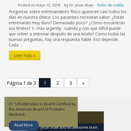
Posted on mayo 15, 2018
by Dr. Jesse Shaw
Dolor de rodilla
Preguntas sobre entrenamiento físico aparecen casi todos los
días en nuestra clínica. Los pacientes necesitan saber: ¿Están
entrenando muy duro? Demasiado poco? ¿Cómo encuentran
sus límites? Y- más urgently- cuándo y con qué difícil puede
que volver a entrenar después de una lesión? Como todas las
buenas preguntas, hay una respuesta fiable: Eso depende.
Cada …
Consejos
Leer más »
de
entrenamiento
para
Página 1 de 3
1
2
3
»
el
atleta
Dr. Schottenstein is Board Certified by
serio
Dr. Jesse Shaw is an orthopedic
Lisandy Aleman is a Nurse Practitioner
Dr. John Childress focuses on Sports
the American Board of Podiatric
surgeon who specializes in Sports
– Family.
Medicine and non-operative
o
Medicine
Medicine.
orthopedics.
About Dr. Jesse Shaw
informal
Read More
Read More
Read More
Read More
“Dr. Jesse Shaw and his awesome team