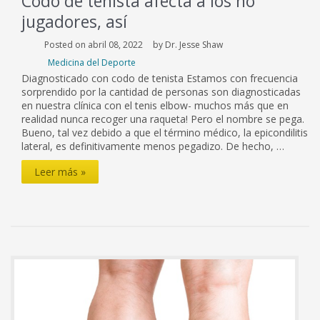
Codo de tenista afecta a los no
Espalda
y
jugadores, así
Lesiones
de
Posted on abril 08, 2022
by Dr. Jesse Shaw
Cuello
Medicina del Deporte
Diagnosticado con codo de tenista Estamos con frecuencia
Servicios
sorprendido por la cantidad de personas son diagnosticadas
Ortopédicos
en nuestra clínica con el tenis elbow- muchos más que en
realidad nunca recoger una raqueta! Pero el nombre se pega.
Bueno, tal vez debido a que el término médico, la epicondilitis
El
lateral, es definitivamente menos pegadizo. De hecho, …
manejo
del
Codo
Leer más »
dolor
de
tenista
afecta
a
los
no
jugadores,