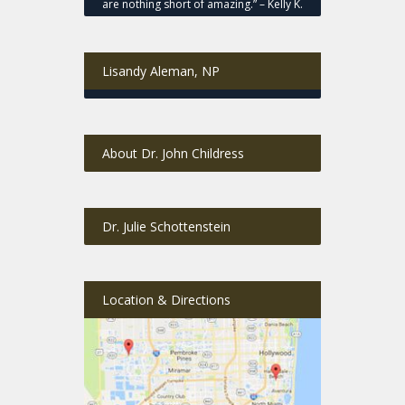
are nothing short of amazing.” – Kelly K.
Lisandy Aleman, NP
About Dr. John Childress
Dr. Julie Schottenstein
Location & Directions