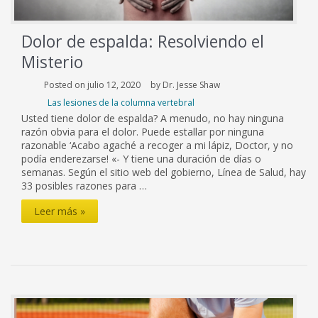
rodilla?
Dolor de espalda: Resolviendo el
Misterio
Posted on julio 12, 2020
by Dr. Jesse Shaw
Las lesiones de la columna vertebral
Usted tiene dolor de espalda? A menudo, no hay ninguna
razón obvia para el dolor. Puede estallar por ninguna
razonable ‘Acabo agaché a recoger a mi lápiz, Doctor, y no
podía enderezarse! «- Y tiene una duración de días o
semanas. Según el sitio web del gobierno, Línea de Salud, hay
33 posibles razones para …
Dolor
Leer más »
de
espalda:
Resolviendo
el
Misterio