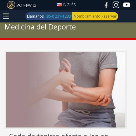
INGLÉS
Llámanos:
(954) 231-1233
Nombramiento Reservar
Medicina del Deporte
Medicina
Deportiva
Trauma
y
Fractura
Reemplazo
de Rodilla,
cadera y
hombro
Conjunto
Trauma y
la artritis