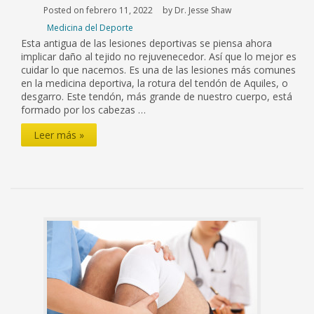
Posted on febrero 11, 2022
by Dr. Jesse Shaw
Medicina del Deporte
Esta antigua de las lesiones deportivas se piensa ahora
implicar daño al tejido no rejuvenecedor. Así que lo mejor es
cuidar lo que nacemos. Es una de las lesiones más comunes
en la medicina deportiva, la rotura del tendón de Aquiles, o
desgarro. Este tendón, más grande de nuestro cuerpo, está
formado por los cabezas …
Nueva
Leer más »
luz
sobre
las
lesiones
del
tendón
de
Aquiles